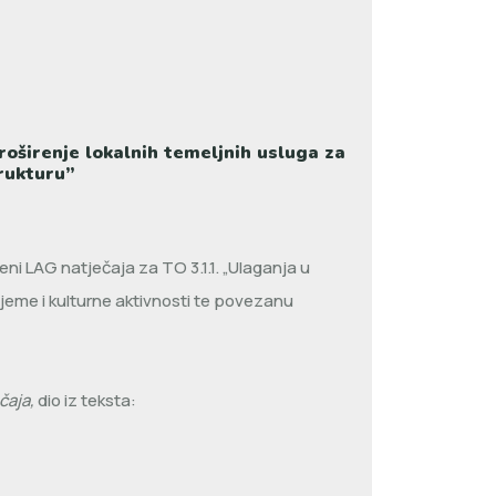
oširenje lokalnih temeljnih usluga za
trukturu”
ni LAG natječaja za TO 3.1.1. „Ulaganja u
rijeme i kulturne aktivnosti te povezanu
čaja,
dio iz teksta: