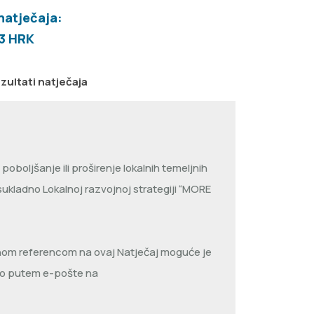
natječaja:
33 HRK
zultati natječaja
oboljšanje ili proširenje lokalnih temeljnih
sukladno Lokalnoj razvojnoj strategiji “MORE
nom referencom na ovaj Natječaj moguće je
ivo putem e-pošte na