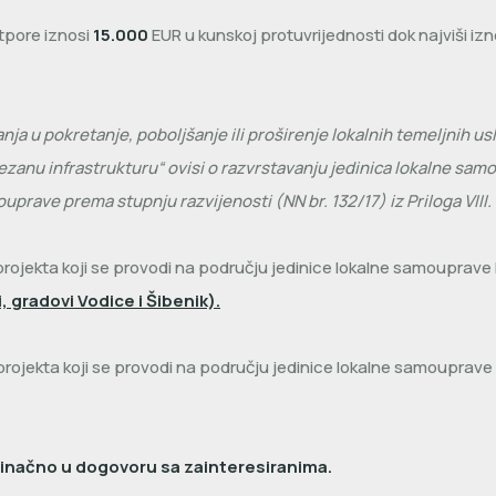
tpore iznosi
15.000
EUR u kunskoj protuvrijednosti dok najviši iz
ganja u pokretanje, poboljšanje ili proširenje lokalnih temeljnih u
vezanu infrastrukturu“ ovisi o razvrstavanju jedinica lokalne sa
prave prema stupnju razvijenosti (NN br. 132/17) iz Priloga VIII. 
projekta koji se provodi na području jedinice lokalne samouprave
 gradovi Vodice i Šibenik).
 projekta koji se provodi na području jedinice lokalne samouprave
dinačno u dogovoru sa zainteresiranima.