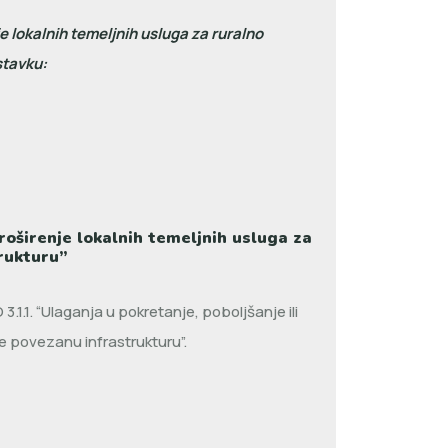
e lokalnih temeljnih usluga za ruralno
stavku:
oširenje lokalnih temeljnih usluga za
trukturu”
1.1. “Ulaganja u pokretanje, poboljšanje ili
te povezanu infrastrukturu”.