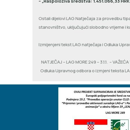
– „Raspoloživa sredstva: 1.451.066,33 HRK
Ostali dijelovi LAG Natječaja za provedbu tipa 
stanovništvo, uključujući slobodno vrijeme i k
Izmijenjeni tekst LAG natječaja i Odluka Upra
NATJEČAJ – LAG MORE 249 – 3.1.1.
– VAŽEĆA 
Odluka Upravnog odbora o izmjeni teksta LAG