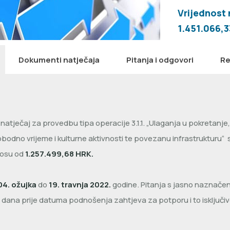
Vrijednost 
1.451.066,
Dokumenti natječaja
Pitanja i odgovori
Re
atječaj za provedbu tipa operacije 3.1.1. „Ulaganja u pokretanje, p
lobodno vrijeme i kulturne aktivnosti te povezanu infrastrukturu“ 
nosu od
1.257.499,68 HRK.
04. ožujka
do
19. travnja 2022.
godine. Pitanja s jasno naznače
o dana prije datuma podnošenja zahtjeva za potporu i to isključ