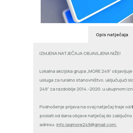
Opis natječaja
IZMJENA NATJEČAJA OBJAVLJENA NIŽE!
Lokalna akcijska grupa „MORE 249“ objavljuje n
usluga za ruralno stanovništvo, uključujući s
249” za razdoblje 2014.-2020. u ukupnom iz
Podnošenje prijava na ovaj natječaj traje od
poslati od dana objave natječaj do zaključn
adresu:
info.lagmore249@gmail.com.