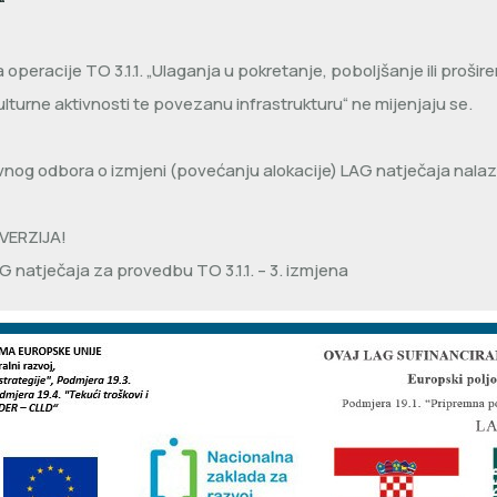
“
operacije TO 3.1.1. „Ulaganja u pokretanje, poboljšanje ili prošire
ulturne aktivnosti te povezanu infrastrukturu“ ne mijenjaju se.
vnog odbora o izmjeni (povećanju alokacije) LAG natječaja nalazi 
VERZIJA!
 natječaja za provedbu TO 3.1.1. – 3. izmjena