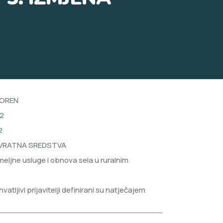
OREN
2
2
VRATNA SREDSTVA
eljne usluge i obnova sela u ruralnim
hvatljivi prijavitelji definirani su natječajem