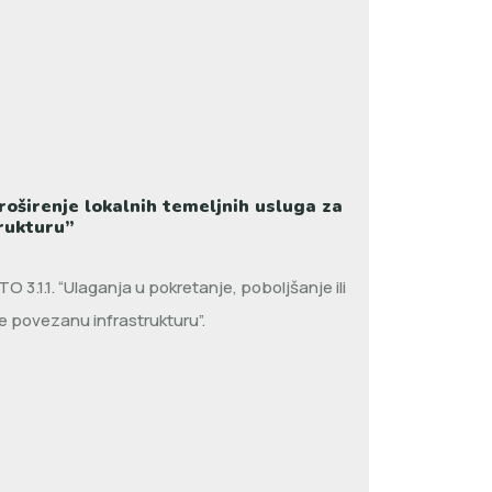
oširenje lokalnih temeljnih usluga za
trukturu”
3.1.1. “Ulaganja u pokretanje, poboljšanje ili
te povezanu infrastrukturu”.