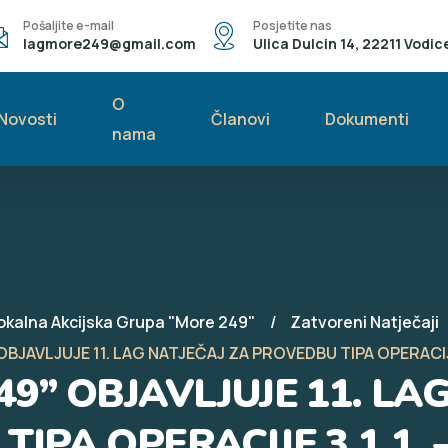
Pošaljite e-mail
Posjetite nas
lagmore249@gmail.com
Ulica Dulcin 14, 22211 Vodic
O
Novosti
Članovi
Dokumenti
nama
okalna Akcijska Grupa "More 249"
Zatvoreni Natječaji
BJAVLJUJE 11. LAG NATJEČAJ ZA PROVEDBU TIPA OPERACIJE 3
9” OBJAVLJUJE 11. LA
IPA OPERACIJE 3.1.1. –