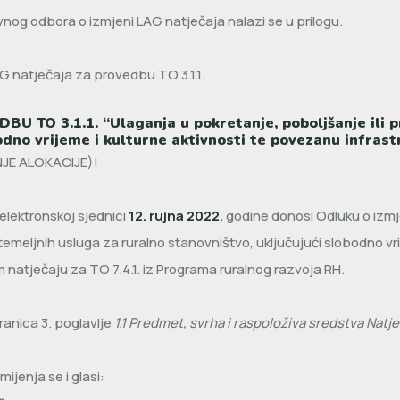
vnog odbora o izmjeni LAG natječaja nalazi se u prilogu.
 natječaja za provedbu TO 3.1.1.
 TO 3.1.1. “Ulaganja u pokretanje, poboljšanje ili pr
bodno vrijeme i kulturne aktivnosti te povezanu infras
JE ALOKACIJE)!
elektronskoj sjednici
12. rujna 2022.
godine donosi Odluku o izmje
h temeljnih usluga za ruralno stanovništvo, uključujući slobodno v
om natječaju za TO 7.4.1. iz Programa ruralnog razvoja RH.
ranica 3. poglavlje
1.1 Predmet, svrha i raspoloživa sredstva Natje
ijenja se i glasi: