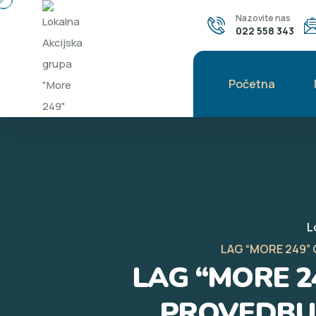
Nazovite nas
022 558 343
Početna
L
LAG “MORE 249” O
LAG “MORE 24
PROVEDBU T