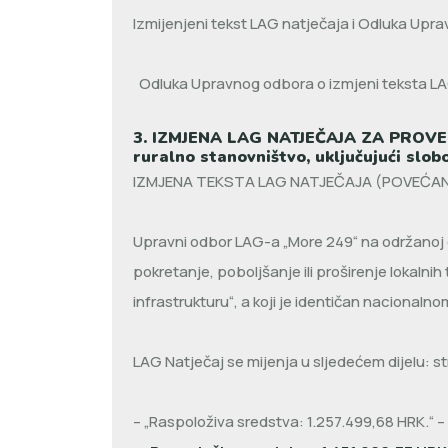
Izmijenjeni tekst LAG natječaja i Odluka Upra
Odluka Upravnog odbora o izmjeni teksta LAG
3. IZMJENA LAG NATJEČAJA ZA PROVEDBU
ruralno stanovništvo, uključujući slo
IZMJENA TEKSTA LAG NATJEČAJA (POVEĆAN
Upravni odbor LAG-a „More 249“ na održanoj 
pokretanje, poboljšanje ili proširenje lokalni
infrastrukturu“, a koji je identičan nacionaln
LAG Natječaj se mijenja u sljedećem dijelu: st
– „Raspoloživa sredstva: 1.257.499,68 HRK.“ – m