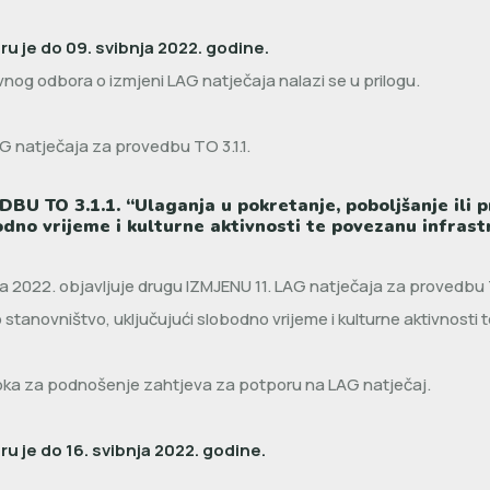
u je do 09. svibnja 2022. godine.
vnog odbora o izmjeni LAG natječaja nalazi se u prilogu.
 natječaja za provedbu TO 3.1.1.
 TO 3.1.1. “Ulaganja u pokretanje, poboljšanje ili pr
bodno vrijeme i kulturne aktivnosti te povezanu infras
 2022. objavljuje drugu IZMJENU 11. LAG natječaja za provedbu TO 
o stanovništvo, uključujući slobodno vrijeme i kulturne aktivnosti 
roka za podnošenje zahtjeva za potporu na LAG natječaj.
u je do 16. svibnja 2022. godine.