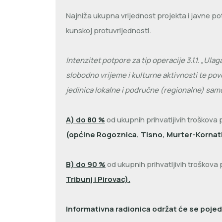
Najniža ukupna vrijednost projekta i javne po
kunskoj protuvrijednosti.
Intenzitet potpore za tip operacije 3.1.1. „Ula
slobodno vrijeme i kulturne aktivnosti te po
jedinica lokalne i područne (regionalne) samou
A) do 80 %
od ukupnih prihvatljivih troškova 
(općine Rogoznica, Tisno, Murter-Kornati,
B) do 90 %
od ukupnih prihvatljivih troškova
Tribunj i Pirovac).
Informativna radionica održat će se poje