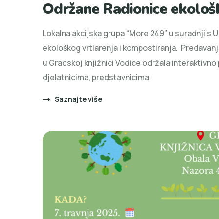
Održane Radionice ekološk
Lokalna akcijska grupa “More 249” u suradnji s 
ekološkog vrtlarenja i kompostiranja. Predavanja 
u Gradskoj knjižnici Vodice održala interaktiv
djelatnicima, predstavnicima
Saznajte više