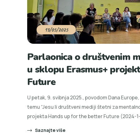
13/05/2025
Parlaonica o društvenim 
u sklopu Erasmus+ projekt
Future
U petak, 9. svibnja 2025., povodom Dana Europe,
temu “Jesu li društveni mediji štetni za mentaln
projekta Hands up for the better Future (2024
Saznajte više