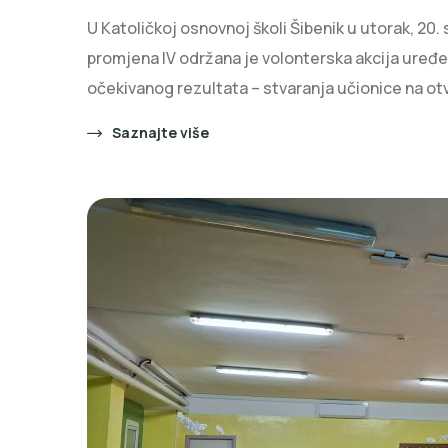
U Katoličkoj osnovnoj školi Šibenik u utorak, 20. 
promjena IV održana je volonterska akcija uređen
očekivanog rezultata – stvaranja učionice na o
Saznajte više