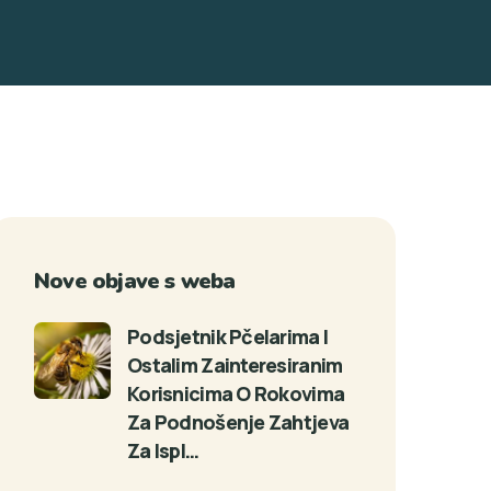
Nove objave s weba
Podsjetnik Pčelarima I
Ostalim Zainteresiranim
Korisnicima O Rokovima
Za Podnošenje Zahtjeva
Za Ispl…