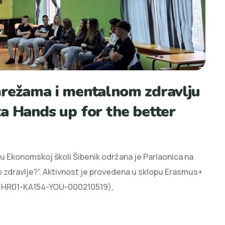
mrežama i mentalnom zdravlju
a Hands up for the better
 u Ekonomskoj školi Šibenik održana je Parlaonica na
o zdravlje?”. Aktivnost je provedena u sklopu Erasmus+
-1-HR01-KA154-YOU-000210519),