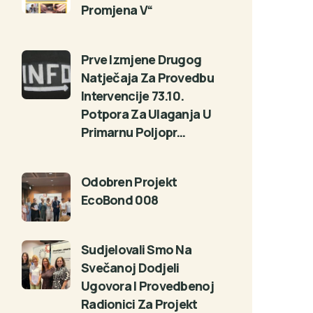
Promjena V“
Prve Izmjene Drugog
Natječaja Za Provedbu
Intervencije 73.10.
Potpora Za Ulaganja U
Primarnu Poljopr…
Odobren Projekt
EcoBond 008
Sudjelovali Smo Na
Svečanoj Dodjeli
Ugovora I Provedbenoj
Radionici Za Projekt