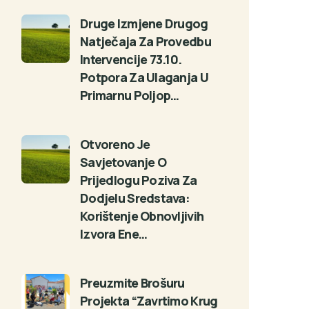
Druge Izmjene Drugog
Natječaja Za Provedbu
Intervencije 73.10.
Potpora Za Ulaganja U
Primarnu Poljop…
Otvoreno Je
Savjetovanje O
Prijedlogu Poziva Za
Dodjelu Sredstava:
Korištenje Obnovljivih
Izvora Ene…
Preuzmite Brošuru
Projekta “Zavrtimo Krug