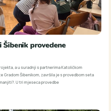
li Šibenik provedene
rojekta, a u suradnji s partnerima Katoličkom
e Gradom Šibenikom, završila je s provedbom seta
smanjiti?. U tri mjeseca provedbe