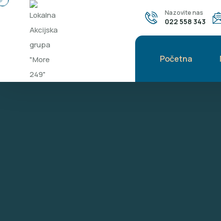
Nazovite nas
022 558 343
Početna