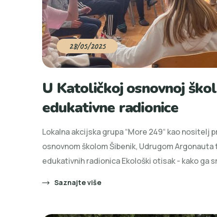
28/05/2025
U Katoličkoj osnovnoj ško
edukativne radionice
Lokalna akcijska grupa “More 249“ kao nositelj p
osnovnom školom Šibenik, Udrugom Argonauta t
edukativnih radionica Ekološki otisak - kako ga 
Saznajte više