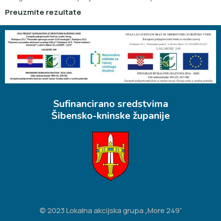
Preuzmite rezultate
Sufinancirano sredstvima
Šibensko-kninske županije
© 2023 Lokalna akcijska grupa „More 249“