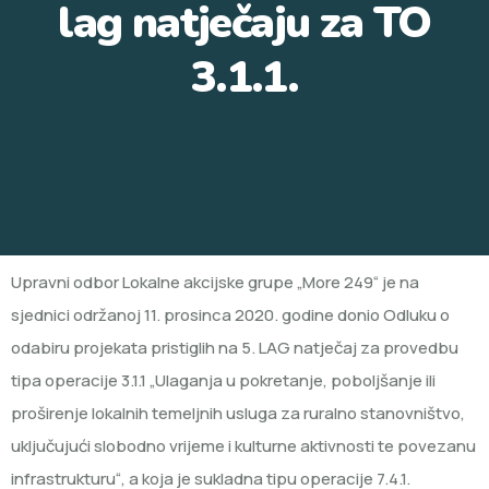
lag natječaju za TO
3.1.1.
Upravni odbor Lokalne akcijske grupe „More 249“ je na
sjednici održanoj 11. prosinca 2020. godine donio Odluku o
odabiru projekata pristiglih na 5. LAG natječaj za provedbu
tipa operacije 3.1.1 „Ulaganja u pokretanje, poboljšanje ili
proširenje lokalnih temeljnih usluga za ruralno stanovništvo,
uključujući slobodno vrijeme i kulturne aktivnosti te povezanu
infrastrukturu“, a koja je sukladna tipu operacije 7.4.1.