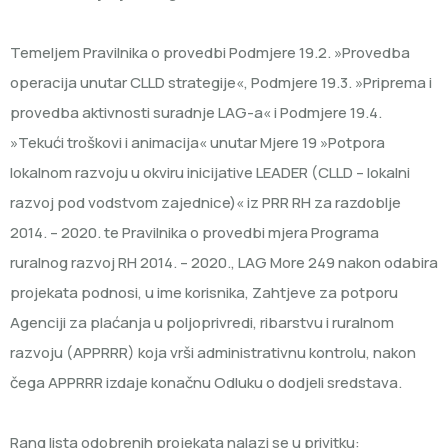
Temeljem Pravilnika o provedbi Podmjere 19.2. »Provedba
operacija unutar CLLD strategije«, Podmjere 19.3. »Priprema i
provedba aktivnosti suradnje LAG-a« i Podmjere 19.4.
»Tekući troškovi i animacija« unutar Mjere 19 »Potpora
lokalnom razvoju u okviru inicijative LEADER (CLLD – lokalni
razvoj pod vodstvom zajednice)« iz PRR RH za razdoblje
2014. – 2020. te Pravilnika o provedbi mjera Programa
ruralnog razvoj RH 2014. – 2020., LAG More 249 nakon odabira
projekata podnosi, u ime korisnika, Zahtjeve za potporu
Agenciji za plaćanja u poljoprivredi, ribarstvu i ruralnom
razvoju (APPRRR) koja vrši administrativnu kontrolu, nakon
čega APPRRR izdaje konačnu Odluku o dodjeli sredstava.
Rang lista odobrenih projekata nalazi se u privitku: