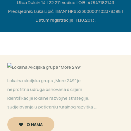
Ulica Dulcin 14 | 22 211 Vodice | OIB: 47847182143
Predsjednik: Luka Lipić | IBAN: HR6523600001102378398 |
Datum registracije: 11.10.2013.
Lokalna akcijska grupa „More 249” je
neprofitna udruga osnovana s ciljem
identifikacije lokalne razvojne strategije,
sudjelovanja u poticanju ruralnog razvitka ...
O NAMA